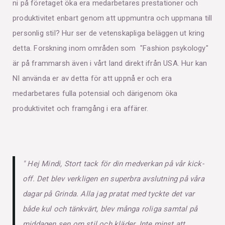
ni på företaget öka era medarbetares prestationer och
produktivitet enbart genom att uppmuntra och uppmana till
personlig stil? Hur ser de vetenskapliga beläggen ut kring
detta. Forskning inom områden som "Fashion psykology"
är på frammarsh även i vårt land direkt ifrån USA. Hur kan
NI använda er av detta för att uppnå er och era
medarbetares fulla potensial och därigenom öka
produktivitet och framgång i era affärer.
" Hej Mindi, Stort tack för din medverkan på vår kick-
off. Det blev verkligen en superbra avslutning på våra
dagar på Grinda. Alla jag pratat med tyckte det var
både kul och tänkvärt, blev många roliga samtal på
middagen sen om stil och kläder. Inte minst att