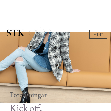
MENY
Föreläsningar
Kick off,