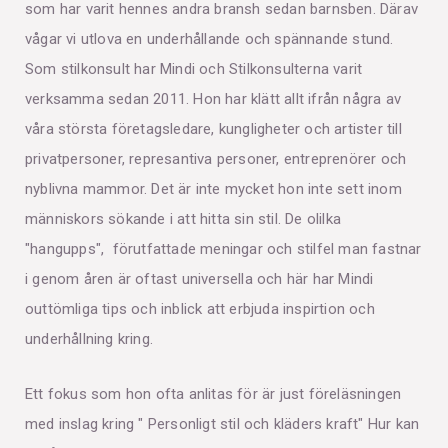
som har varit hennes andra bransh sedan barnsben. Därav
vågar vi utlova en underhållande och spännande stund.
Som stilkonsult har Mindi och Stilkonsulterna varit
verksamma sedan 2011. Hon har klätt allt ifrån några av
våra största företagsledare, kungligheter och artister till
privatpersoner, represantiva personer, entreprenörer och
nyblivna mammor. Det är inte mycket hon inte sett inom
människors sökande i att hitta sin stil. De olilka
"hangupps", förutfattade meningar och stilfel man fastnar
i genom åren är oftast universella och här har Mindi
outtömliga tips och inblick att erbjuda inspirtion och
underhållning kring.
Ett fokus som hon ofta anlitas för är just föreläsningen
med inslag kring " Personligt stil och kläders kraft" Hur kan