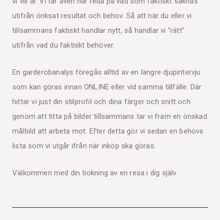
vi vill år. Vi tar även här reda på vad som faktiskt saknas
utifrån önksat resultat och behov. Så att när du eller vi
tillsammans faktiskt handlar nytt, så handlar vi "rätt"
utifrån vad du faktiskt behöver.
En garderobanalys föregås alltid av en längre djupintervju
som kan göras innan ONLINE eller vid samma tillfälle. Där
hittar vi just din stilprofil och dina färger och snitt och
genom att titta på bilder tillsammans tar vi fram en önskad
målbild att arbeta mot. Efter detta gör vi sedan en behovs
lista som vi utgår ifrån när inköp ska göras.
Välkommen med din bokning av en resa i dig själv