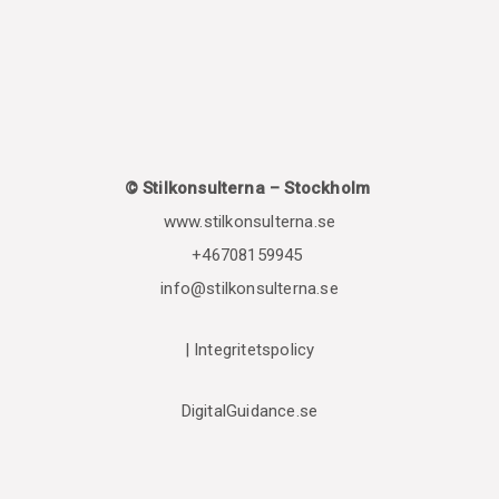
© Stilkonsulterna – Stockholm
www.stilkonsulterna.se
+46708159945
info@stilkonsulterna.se
|
Integritetspolicy
DigitalGuidance.se