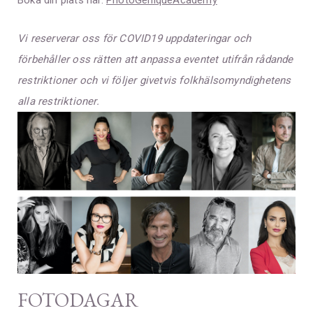
Vi reserverar oss för COVID19 uppdateringar och
förbehåller oss rätten att anpassa eventet utifrån rådande
restriktioner och vi följer givetvis folkhälsomyndighetens
alla restriktioner.
FOTODAGAR​