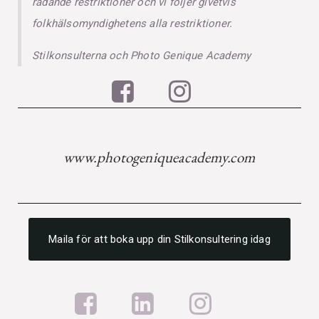
rådande restriktioner och vi följer givetvis
folkhälsomyndighetens alla restriktioner.
Stilkonsulterna och Photo Genique Academy
www.photogeniqueacademy.com
Maila för att boka upp din Stilkonsultering idag