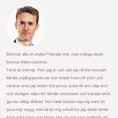
Behöver alla en stylist? Kanske inte, men många skulle
behöva Stilkonsulterna.
Först en intervju. Vem jag är och vad jag vill blev konsult
Mindis utgångspunkt när hon letade fram ett stort och
varierat urval jag sedan fick prova, tycka till om, välja bort
och slutligen välja rätt. Mindis entusiasm och tränade blick
gjorde väldig skillnad. Hon hade kunnat nöja sig med att
göra mig snygg, men lärde mig också hur jag skulle tänka
kring olika plagg och färger. Det var inte bara praktiskt att