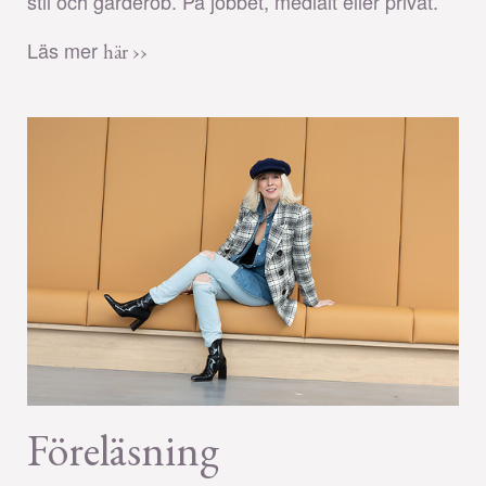
stil och garderob. På jobbet, medialt eller privat.
Läs mer
här ››
Föreläsning